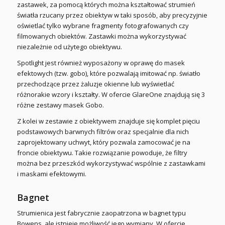
zastawek, za pomocą których można kształtować strumień
światła rzucany przez obiektyw w taki sposób, aby precyzyjnie
oświetlać tylko wybrane fragmenty fotografowanych czy
filmowanych obiektów. Zastawki można wykorzystywać
niezależnie od użytego obiektywu.
Spotlight jest również wyposażony w oprawę do masek
efektowych (tzw. gobo), które pozwalają imitować np. światło
przechodzące przez żaluzje okienne lub wyświetlać
różnorakie wzory i kształty. W ofercie GlareOne znajdują się 3
różne zestawy masek Gobo.
Z kolei w zestawie z obiektywem znajduje się komplet pięciu
podstawowych barwnych filtrów oraz specjalnie dla nich
zaprojektowany uchwyt, który pozwala zamocować je na
froncie obiektywu. Takie rozwiązanie powoduje, że filtry
można bez przeszkód wykorzystywać wspólnie z zastawkami
i maskami efektowymi.
Bagnet
Strumienica jest fabrycznie zaopatrzona w bagnet typu
Bowens, ale istnieje możliwość jego wymiany. W ofercie