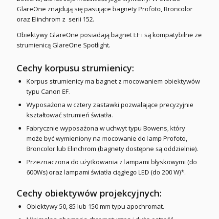
GlareOne znajdują się pasujące bagnety Profoto, Broncolor
oraz Elinchrom z serii 152.
Obiektywy GlareOne posiadają bagnet EF i są kompatybilne ze
strumienicą GlareOne Spotlight.
Cechy korpusu strumienicy:
Korpus strumienicy ma bagnet z mocowaniem obiektywów
typu Canon EF.
Wyposażona w cztery zastawki pozwalające precyzyjnie
kształtować strumień światła.
Fabrycznie wyposażona w uchwyt typu Bowens, który
może być wymieniony na mocowanie do lamp Profoto,
Broncolor lub Elinchrom (bagnety dostępne są oddzielnie).
Przeznaczona do użytkowania z lampami błyskowymi (do
600Ws) oraz lampami światła ciągłego LED (do 200 W)*.
Cechy obiektywów projekcyjnych:
Obiektywy 50, 85 lub 150 mm typu apochromat.