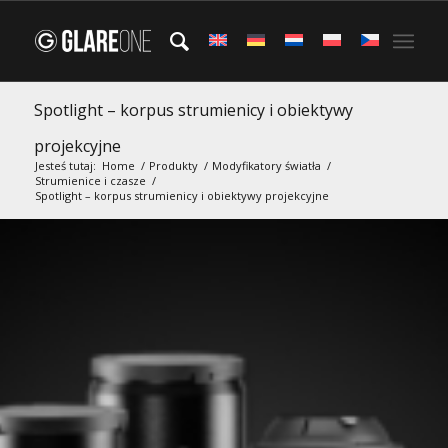
Spotlight – korpus strumienicy i obiektywy
projekcyjne
Jesteś tutaj:
Home
/
Produkty
/
Modyfikatory światła
/
Strumienice i czasze
/
Spotlight – korpus strumienicy i obiektywy projekcyjne