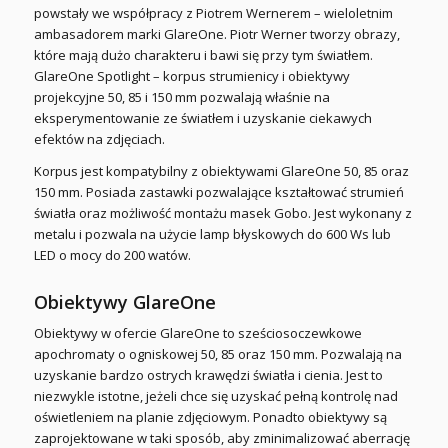
powstały we współpracy z Piotrem Wernerem – wieloletnim
ambasadorem marki GlareOne. Piotr Werner tworzy obrazy,
które mają dużo charakteru i bawi się przy tym światłem.
GlareOne Spotlight – korpus strumienicy i obiektywy
projekcyjne 50, 85 i 150 mm pozwalają właśnie na
eksperymentowanie ze światłem i uzyskanie ciekawych
efektów na zdjęciach.
Korpus jest kompatybilny z obiektywami GlareOne 50, 85 oraz
150 mm. Posiada zastawki pozwalające kształtować strumień
światła oraz możliwość montażu masek Gobo. Jest wykonany z
metalu i pozwala na użycie lamp błyskowych do 600 Ws lub
LED o mocy do 200 watów.
Obiektywy GlareOne
Obiektywy w ofercie GlareOne to sześciosoczewkowe
apochromaty o ogniskowej 50, 85 oraz 150 mm. Pozwalają na
uzyskanie bardzo ostrych krawędzi światła i cienia. Jest to
niezwykle istotne, jeżeli chce się uzyskać pełną kontrolę nad
oświetleniem na planie zdjęciowym. Ponadto obiektywy są
zaprojektowane w taki sposób, aby zminimalizować aberrację