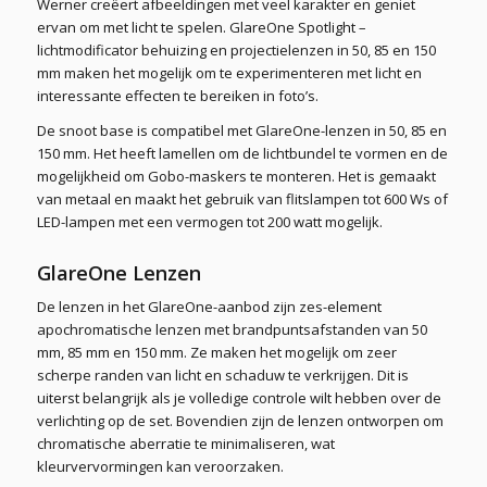
Werner creëert afbeeldingen met veel karakter en geniet
ervan om met licht te spelen. GlareOne Spotlight –
lichtmodificator behuizing en projectielenzen in 50, 85 en 150
mm maken het mogelijk om te experimenteren met licht en
interessante effecten te bereiken in foto’s.
De snoot base is compatibel met GlareOne-lenzen in 50, 85 en
150 mm. Het heeft lamellen om de lichtbundel te vormen en de
mogelijkheid om Gobo-maskers te monteren. Het is gemaakt
van metaal en maakt het gebruik van flitslampen tot 600 Ws of
LED-lampen met een vermogen tot 200 watt mogelijk.
GlareOne Lenzen
De lenzen in het GlareOne-aanbod zijn zes-element
apochromatische lenzen met brandpuntsafstanden van 50
mm, 85 mm en 150 mm. Ze maken het mogelijk om zeer
scherpe randen van licht en schaduw te verkrijgen. Dit is
uiterst belangrijk als je volledige controle wilt hebben over de
verlichting op de set. Bovendien zijn de lenzen ontworpen om
chromatische aberratie te minimaliseren, wat
kleurvervormingen kan veroorzaken.