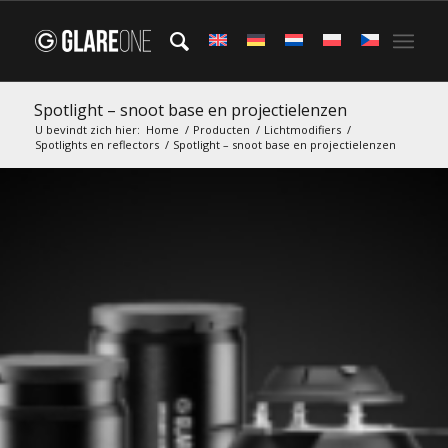
Spotlight – snoot base en projectielenzen
U bevindt zich hier:
Home
/
Producten
/
Lichtmodifiers
/
Spotlights en reflectors
/
Spotlight – snoot base en projectielenzen