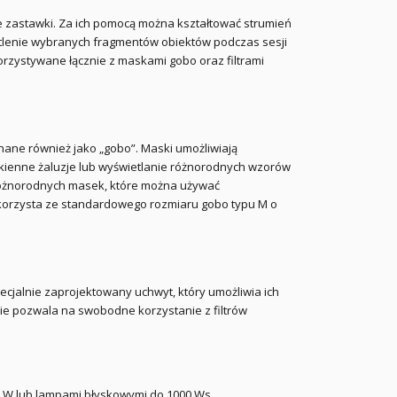
ne zastawki. Za ich pomocą można kształtować strumień
etlenie wybranych fragmentów obiektów podczas sesji
orzystywane łącznie z maskami gobo oraz filtrami
nane również jako „gobo”. Maski umożliwiają
okienne żaluzje lub wyświetlanie różnorodnych wzorów
6 różnorodnych masek, które można używać
O korzysta ze standardowego rozmiaru gobo typu M o
pecjalnie zaprojektowany uchwyt, który umożliwia ich
nie pozwala na swobodne korzystanie z filtrów
 W lub lampami błyskowymi do 1000 Ws