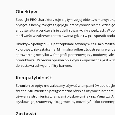
Obiektyw
Spotlight PRO charakteryzuje się tym, że jej obiektyw ma wysoką
płynące z lampy, zwiększając jego intensywność niemal dziesię
snop światła o bardzo silnie zdefiniowanych krawędziach. W p
możliwości w zakresie kontrolowania gdzie i w jaki sposób pada 
Obiektyw Spotlight PRO jest zoptymalizowany w celu minimalizac
kolorowe zniekształcenia. Minimalna odległość ostrzenia wynos
sprawdzi się nie tylko w fotografii portretowej czy modowej, al
produktowej. Przednia oprawa obiektywu wyposażona jest w 
do zestawu uchwyt na filtry barwne.
Kompatybilność
Strumienice optyczne zalecamy używać z lampami światła ciągł
światła. Strumienice Spotlight można również używać z lampami
używania strumienicy z lampami błyskowymi jak np. Vega czy A
błyskowego, rzutowany okrąg świetlny może być lekko ciemniejs
Zastawki