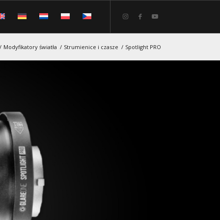
/
Modyfikatory światła
/
Strumienice i czasze
/
Spotlight PRO