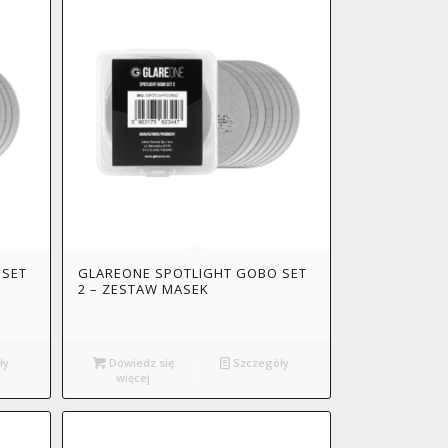
 SET
GLAREONE SPOTLIGHT GOBO SET
2 – ZESTAW MASEK
ły
Dowiedz się
Szczegóły
więcej