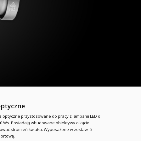
optyczne
ice optyczne przystosowane do pracy z lampami LED o
0 Ws. Posiadają wbudowane obiektywy o kącie
ałtować strumień światła. Wyposażone w zestaw 5
portową.