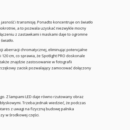
 jasność i transmisję. Ponadto koncentruje on światło
ciokrotnie, a to pozwala uzyskać niezwykle mocny
ołączeniu z zastawkami i maskami daje to ogromne
światło.
ji aberracji chromatycznej, eliminując potencjalne
i 120 cm, co sprawia, że Spotlight PRO doskonale
e także znajdzie zastosowanie w fotografii
szczękowy zacisk pozwalający zamocować dołączony
ego. Z lampami LED daje równo rzutowany obraz
 błyskowymi. Trzeba jednak wiedzieć, że podczas
ntares z uwagi na fizyczną budowę palnika
zy w środkowej części.