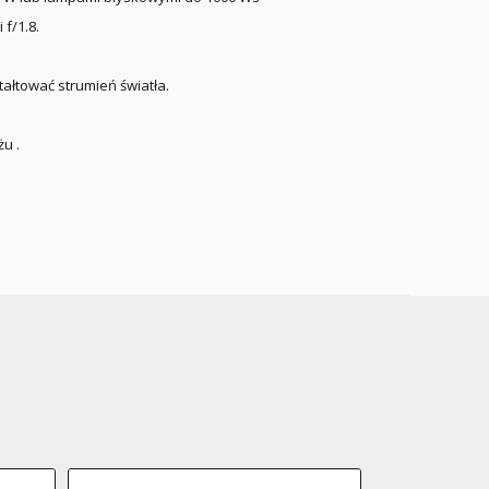
f/1.8.
ałtować strumień światła.
u .