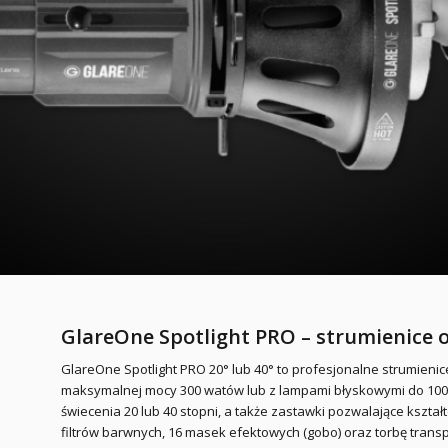
GlareOne Spotlight PRO – strumienice 
GlareOne Spotlight PRO 20° lub 40° to profesjonalne strumien
maksymalnej mocy 300 watów lub z lampami błyskowymi do 100
świecenia 20 lub 40 stopni, a także zastawki pozwalające kszt
filtrów barwnych, 16 masek efektowych (gobo) oraz torbę trans