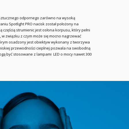
a sztucznego odpornego zarówno na wysoką
aniu Spotlight PRO nacisk został położony na
ą częścią strumienic jest osłona korpusu, który pełni
ą, w związku z czym może się mocno nagrzewać
tórym osadzony jest obiektyw wykonany z tworzywa
 niskiej przewodności cieplnej pozwala na swobodną
mogą być stosowane z lampami LED o mocy nawet 300