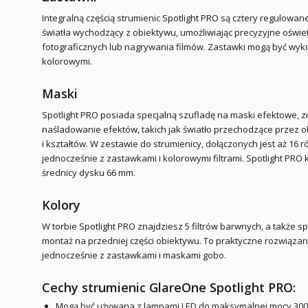
Integralną częścią strumienic Spotlight PRO są cztery regulowa
światła wychodzący z obiektywu, umożliwiając precyzyjne oświ
fotograficznych lub nagrywania filmów. Zastawki mogą być wyk
kolorowymi.
Maski
Spotlight PRO posiada specjalną szufladę na maski efektowe, z
naśladowanie efektów, takich jak światło przechodzące przez 
i kształtów. W zestawie do strumienicy, dołączonych jest aż 1
jednocześnie z zastawkami i kolorowymi filtrami. Spotlight PR
średnicy dysku 66 mm.
Kolory
W torbie Spotlight PRO znajdziesz 5 filtrów barwnych, a także s
montaż na przedniej części obiektywu. To praktyczne rozwiąza
jednocześnie z zastawkami i maskami gobo.
Cechy strumienic GlareOne Spotlight PRO:
Mogą być używana z lampami LED do maksymalnej mocy 300