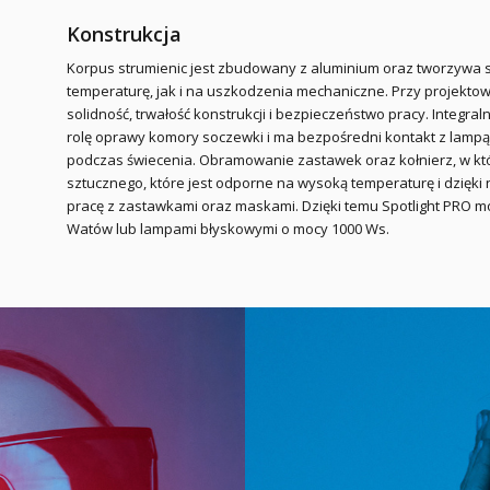
Konstrukcja
Korpus strumienic jest zbudowany z aluminium oraz tworzyw
temperaturę, jak i na uszkodzenia mechaniczne. Przy projektow
solidność, trwałość konstrukcji i bezpieczeństwo pracy. Integraln
rolę oprawy komory soczewki i ma bezpośredni kontakt z lamp
podczas świecenia. Obramowanie zastawek oraz kołnierz, w k
sztucznego, które jest odporne na wysoką temperaturę i dzięki
pracę z zastawkami oraz maskami. Dzięki temu Spotlight PRO 
Watów lub lampami błyskowymi o mocy 1000 Ws.