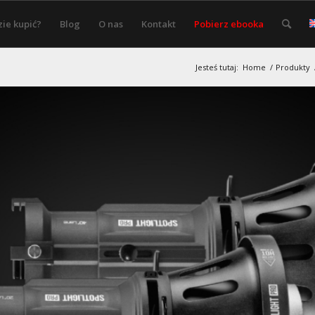
ie kupić?
Blog
O nas
Kontakt
Pobierz ebooka
Jesteś tutaj:
Home
/
Produkty