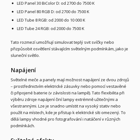
LED Panel 30 BiColor D: od 2700 do 7500 K
LED Panel 80 RGB D: od 2700 do 7500 K
LED Tube 8 RGB: od 2000 do 10 000 K
LED Tube 24 RGB: od 2000 do 7500 K
Tato rozmezí umožňují simulovat teplý svit svíčky nebo
přizpůsobit osvětlení stávajícím světelným podmínkám, jako je
sluneční světlo.
Napájení
Světelné meče a panely mají možnost napájení ze dvou zdrojů
– prostřednictvím elektrické zásuvky nebo pomocí vestavěné
či připojené baterie (v závislosti na lampě). Tato flexibilita při
výběru zdroje napájení činí lampy extrémně užitečnými a
všestrannými. Lze je snadno umístit na vysoký stativ nebo
použít na místech, kde je přístup k elektrické síti omezený. To
dělá lampy vhodné pro fotografování i natáčení v různých
podmínkách.