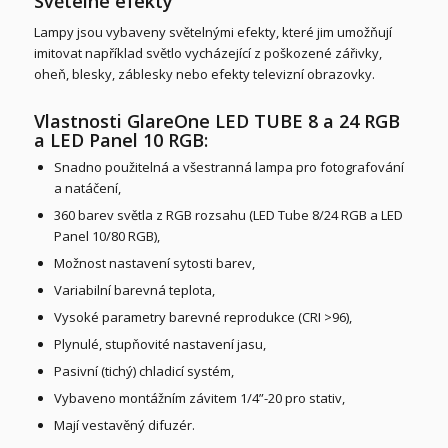
Světelné efekty
Lampy jsou vybaveny světelnými efekty, které jim umožňují
imitovat například světlo vycházející z poškozené zářivky,
oheň, blesky, záblesky nebo efekty televizní obrazovky.
Vlastnosti GlareOne LED TUBE 8 a 24 RGB
a LED Panel 10 RGB:
Snadno použitelná a všestranná lampa pro fotografování
a natáčení,
360 barev světla z RGB rozsahu (LED Tube 8/24 RGB a LED
Panel 10/80 RGB),
Možnost nastavení sytosti barev,
Variabilní barevná teplota,
Vysoké parametry barevné reprodukce (CRI >96),
Plynulé, stupňovité nastavení jasu,
Pasivní (tichý) chladicí systém,
Vybaveno montážním závitem 1/4”-20 pro stativ,
Mají vestavěný difuzér.