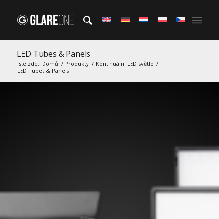
LED Tubes & Panels
Jste zde:
Domů
/
Produkty
/
Kontinuální LED světlo
/
LED Tubes & Panels