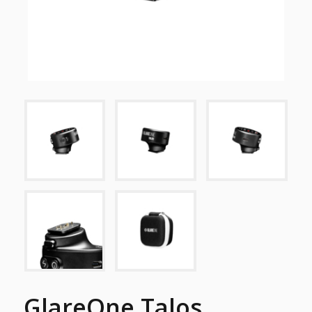
GlareOne Talos