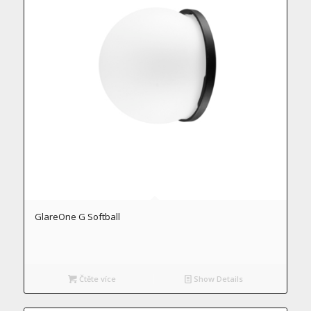
GlareOne G Softball
Čtěte více
Show Details