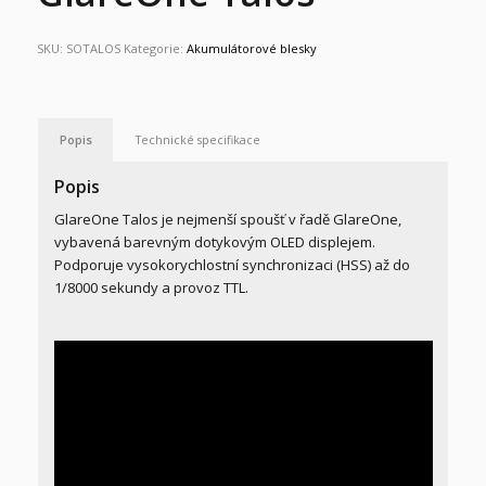
SKU:
SOTALOS
Kategorie:
Akumulátorové blesky
Popis
Technické specifikace
Popis
GlareOne Talos je nejmenší spoušť v řadě GlareOne,
vybavená barevným dotykovým OLED displejem.
Podporuje vysokorychlostní synchronizaci (HSS) až do
1/8000 sekundy a provoz TTL.