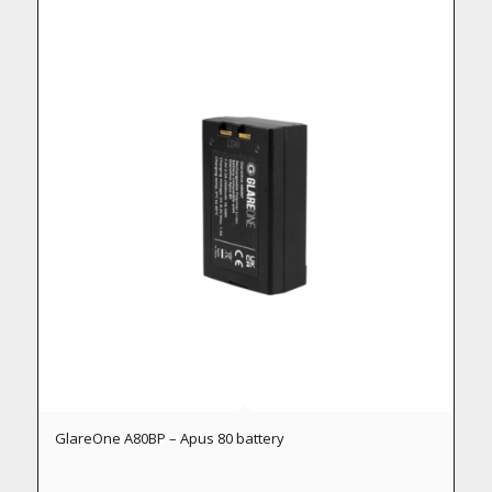
GlareOne A80BP – Apus 80 battery