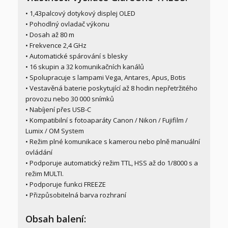
• 1,43palcový dotykový displej OLED
• Pohodlný ovladač výkonu
• Dosah až 80 m
• Frekvence 2,4 GHz
• Automatické spárování s blesky
• 16 skupin a 32 komunikačních kanálů
• Spolupracuje s lampami Vega, Antares, Apus, Botis
• Vestavěná baterie poskytující až 8 hodin nepřetržitého
provozu nebo 30 000 snímků
• Nabíjení přes USB-C
• Kompatibilní s fotoaparáty Canon / Nikon / Fujifilm /
Lumix / OM System
• Režim plné komunikace s kamerou nebo plně manuální
ovládání
• Podporuje automatický režim TTL, HSS až do 1/8000 s a
režim MULTI.
• Podporuje funkci FREEZE
• Přizpůsobitelná barva rozhraní
Obsah balení: