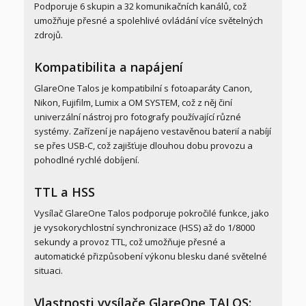
Podporuje 6 skupin a 32 komunikačních kanálů, což
umožňuje přesné a spolehlivé ovládání více světelných
zdrojů.
Kompatibilita a napájení
GlareOne Talos je kompatibilní s fotoaparáty Canon,
Nikon, Fujifilm, Lumix a OM SYSTEM, což z něj činí
univerzální nástroj pro fotografy používající různé
systémy. Zařízení je napájeno vestavěnou baterií a nabíjí
se přes USB-C, což zajišťuje dlouhou dobu provozu a
pohodlné rychlé dobíjení.
TTL a HSS
Vysílač GlareOne Talos podporuje pokročilé funkce, jako
je vysokorychlostní synchronizace (HSS) až do 1/8000
sekundy a provoz TTL, což umožňuje přesné a
automatické přizpůsobení výkonu blesku dané světelné
situaci.
Vlastnosti vysílače GlareOne TALOS: