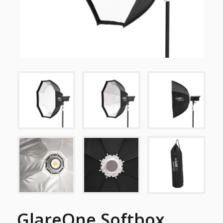
GlareOne Softbox