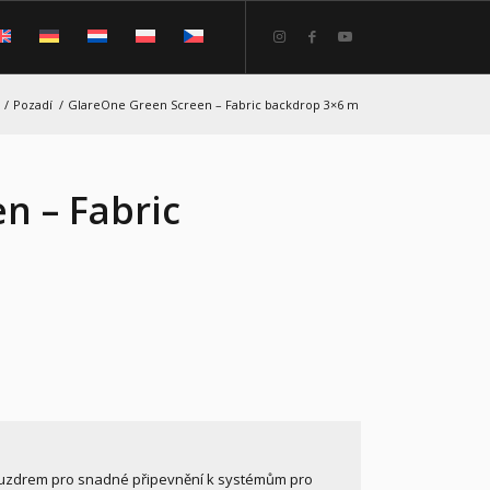
/
Pozadí
/
GlareOne Green Screen – Fabric backdrop 3×6 m
n – Fabric
ouzdrem pro snadné připevnění k systémům pro