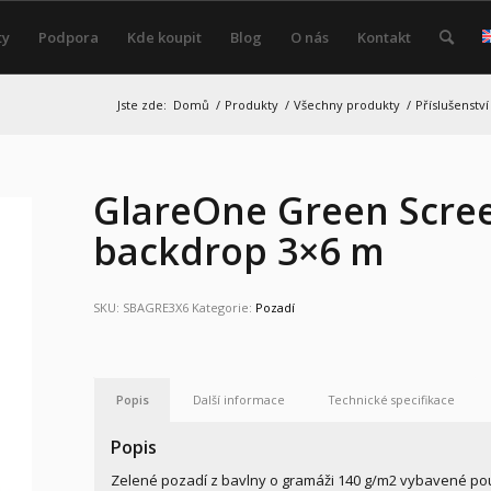
ty
Podpora
Kde koupit
Blog
O nás
Kontakt
Jste zde:
Domů
/
Produkty
/
Všechny produkty
/
Příslušenství
GlareOne Green Scree
backdrop 3×6 m
SKU:
SBAGRE3X6
Kategorie:
Pozadí
Popis
Další informace
Technické specifikace
Popis
Zelené pozadí z bavlny o gramáži 140 g/m2 vybavené p