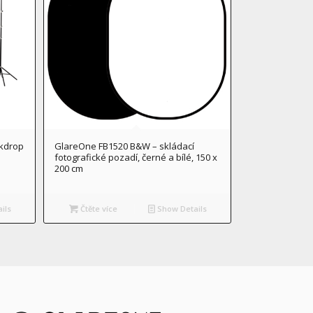
ckdrop
GlareOne FB1520 B&W – skládací
fotografické pozadí, černé a bílé, 150 x
200 cm
ils
Čtěte více
Show Details