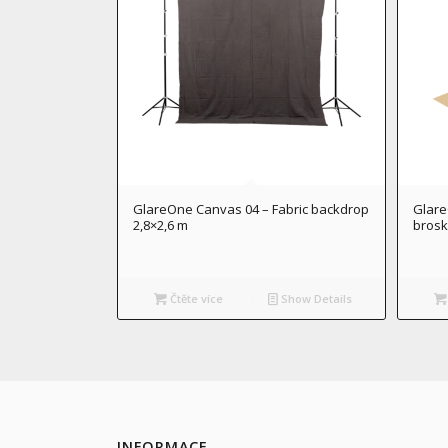
GlareOne Canvas 04 – Fabric backdrop
Glare
2,8×2,6 m
bros
Čtěte více
Show Details
INFORMACE