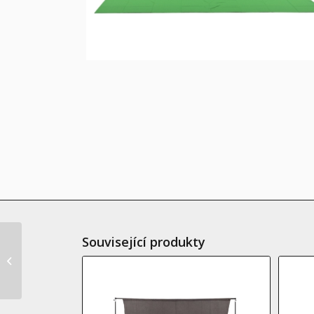
Související produkty
GlareOne Blue Screen
– Fabric backdrop 3×6
m