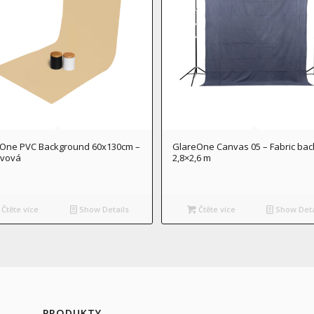
One PVC Background 60x130cm –
GlareOne Canvas 05 – Fabric ba
kvová
2,8×2,6 m
Čtěte více
Show Details
Čtěte více
Show Deta
PRODUKTY