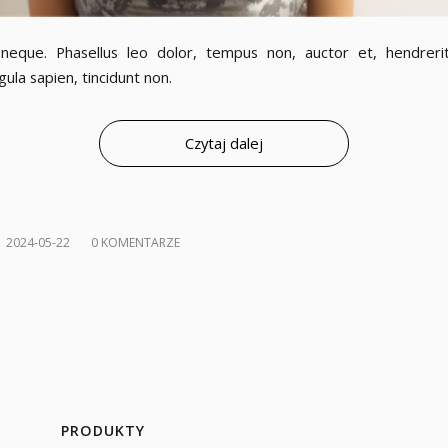
eque. Phasellus leo dolor, tempus non, auctor et, hendrerit 
igula sapien, tincidunt non.
Czytaj dalej
/
2024-05-22
0 KOMENTARZE
PRODUKTY