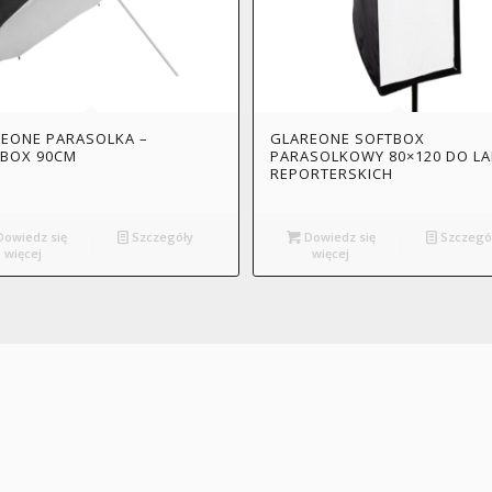
EONE PARASOLKA –
GLAREONE SOFTBOX
TBOX 90CM
PARASOLKOWY 80×120 DO L
REPORTERSKICH
owiedz się
Szczegóły
Dowiedz się
Szczegó
więcej
więcej