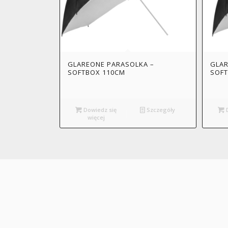
GLAREONE PARASOLKA –
GLAR
SOFTBOX 110CM
SOF
Dowiedz się
Szczegóły
D
więcej