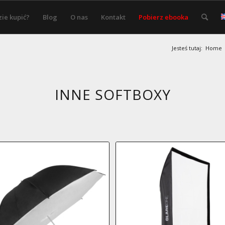
ie kupić?
Blog
O nas
Kontakt
Pobierz ebooka
Jesteś tutaj:
Home
INNE SOFTBOXY