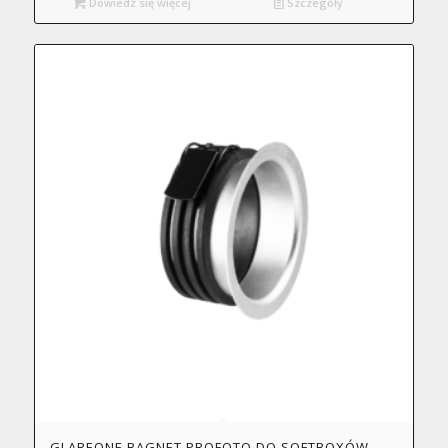
Dowiedz się więcej
Szczegóły
GLAREONE BAGNET PROFOTO DO SOFTBOXÓW