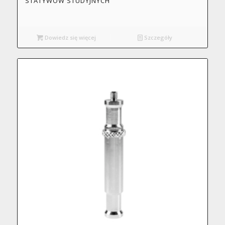
STATYWÓW STUDYJNYCH
Dowiedz się więcej
Szczegóły