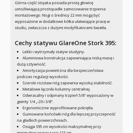
Górna część stojaka posiada prostą głowicę
umożliwiającą prostopadłe zamocowanie trzpienia
montażowego. Nogi o średnicy 22 mm mogą być
wyposażone w dodatkowe kółka ułatwiające pracę w
studiu, zwłaszcza z dużymi modyfikatorami światła.
Cechy statywu GlareOne Stork 395:
Lekki i wytrzymały statyw studyjny.
Aluminiowa konstrukcja zapewniająca niską masę i
dużą sztywność.
Amortyzacja powietrzna dla bezpieczeństwa
podczas regulacji wysokości.
Szeroki rozstaw nóg zapewnia wysoką stabilność.
Metalowe łączniki kolumny centralnej.
Odwracalny i odpinany trzpień 5/8″ wyposażony w
gwinty 1/4 „-20 i 3/8”.
Ergonomicznie wyprofilowane pokrętła.
Gumowane końcówki nóg dla lepszej przyczepność
na gładkich powierzchniach.
Osiąga 395 cm wysokości maksymalnej przy
minimalnej wynoszącej 123 cm.