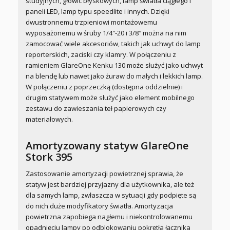
studyjnych, głowic błyskowych, lamp światła ciągłego i
paneli LED, lamp typu speedlite i innych. Dzięki
dwustronnemu trzpieniowi montażowemu
wyposażonemu w śruby 1/4″-20 i 3/8″ można na nim
zamocować wiele akcesoriów, takich jak uchwyt do lamp
reporterskich, zaciski czy klamry. W połączeniu z
ramieniem GlareOne Kenku 130 może służyć jako uchwyt
na blendę lub nawet jako żuraw do małych i lekkich lamp.
W połączeniu z poprzeczką (dostępna oddzielnie) i
drugim statywem może służyć jako element mobilnego
zestawu do zawieszania teł papierowych czy
materiałowych.
Amortyzowany statyw GlareOne
Stork 395
Zastosowanie amortyzacji powietrznej sprawia, że
statyw jest bardziej przyjazny dla użytkownika, ale też
dla samych lamp, zwłaszcza w sytuacji gdy podpięte są
do nich duże modyfikatory światła. Amortyzacja
powietrzna zapobiega nagłemu i niekontrolowanemu
opadnięciu lampy po odblokowaniu pokrętła łącznika