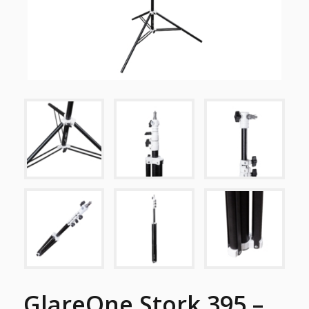
GlareOne Stork 395 –