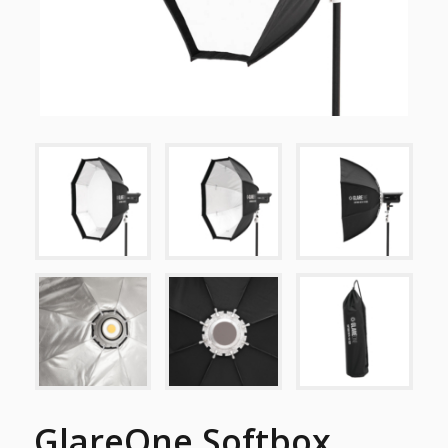
GlareOne Softbox