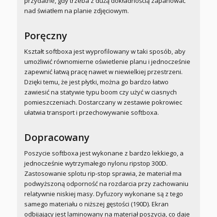
przydatne, gdy trzeba z dużą dokładnością zapanować
nad światłem na planie zdjęciowym.
Poręczny
Kształt softboxa jest wyprofilowany w taki sposób, aby
umożliwić równomierne oświetlenie planu i jednocześnie
zapewnić łatwą pracę nawet w niewielkiej przestrzeni.
Dzięki temu, że jest płytki, można go bardzo łatwo
zawiesić na statywie typu boom czy użyć w ciasnych
pomieszczeniach. Dostarczany w zestawie pokrowiec
ułatwia transport i przechowywanie softboxa.
Dopracowany
Poszycie softboxa jest wykonane z bardzo lekkiego, a
jednocześnie wytrzymałego nylonu ripstop 300D.
Zastosowanie splotu rip-stop sprawia, że materiał ma
podwyższoną odporność na rozdarcia przy zachowaniu
relatywnie niskiej masy. Dyfuzory wykonane są z tego
samego materiału o niższej gęstości (190D). Ekran
odbijający jest laminowany na materiał poszycia, co daje