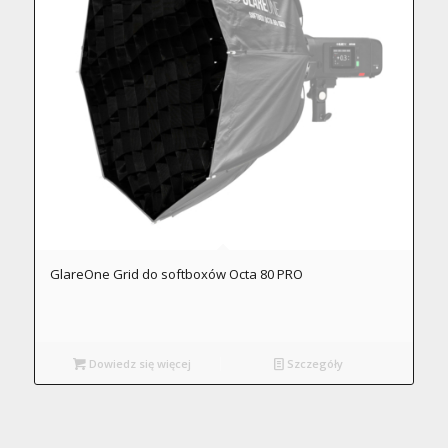
GlareOne Grid do softboxów Octa 80 PRO
Dowiedz się więcej
Szczegóły