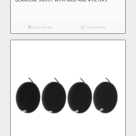
GLAREONE SNOOT WITH GRID AND 4 FILTERS
Lees verder
Toon details