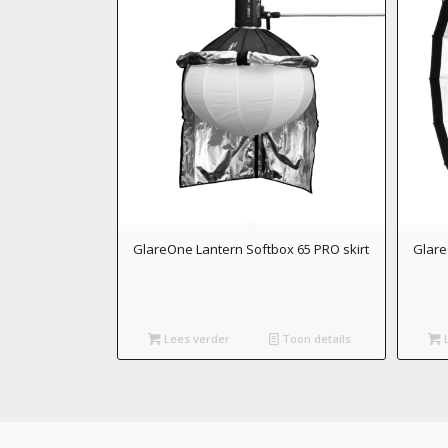
GlareOne Lantern Softbox 65 PRO skirt
Glare
Lees verder
Toon details
L