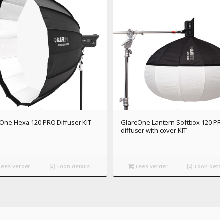
One Hexa 120 PRO Diffuser KIT
GlareOne Lantern Softbox 120 P
diffuser with cover KIT
ees verder
Toon details
Lees verder
Toon deta