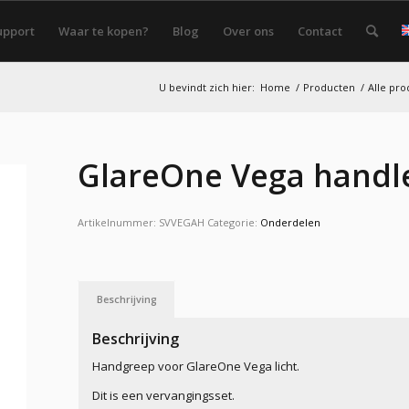
upport
Waar te kopen?
Blog
Over ons
Contact
U bevindt zich hier:
Home
/
Producten
/
Alle pr
GlareOne Vega handl
Artikelnummer:
SVVEGAH
Categorie:
Onderdelen
Beschrijving
Beschrijving
Handgreep voor GlareOne Vega licht.
Dit is een vervangingsset.