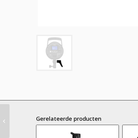
GlareOne Fatboy
Gerelateerde producten
Boom boom handle