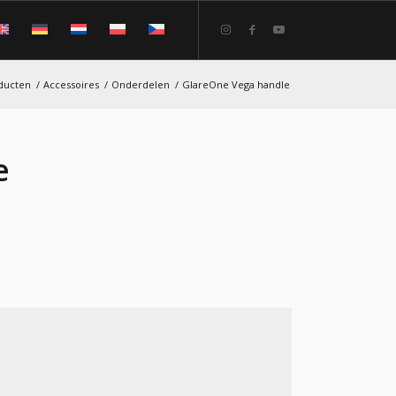
oducten
/
Accessoires
/
Onderdelen
/
GlareOne Vega handle
e