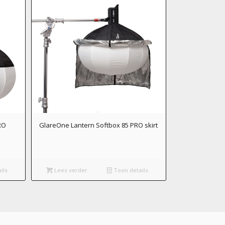
RO
GlareOne Lantern Softbox 85 PRO skirt
ils
Lees verder
Toon details