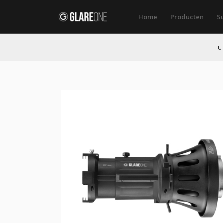
Home
Producten
S
U 