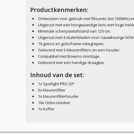
Productkenmerken:
Ontworpen voor gebruik met flitsunits (tot 1000Ws) e
Uitgerust met een hoogwaardige lens met hoge helder
Minimale scherpstelafstand van 120 cm.
Uitgerust met 4 sluiterbladen voor nauwkeurige lichtr
16 gobos en goboframe inbegrepen.
Geleverd met 5 kleurenfilters en een houder.
Compatibel met Bowens-montage.
Geleverd met een handige draagtas.
Inhoud van de set:
1x Spotlight PRO 20°
5x kleurenfilter
1x kleurenfilterhouder
16x Gobo-masker
1x Koffer