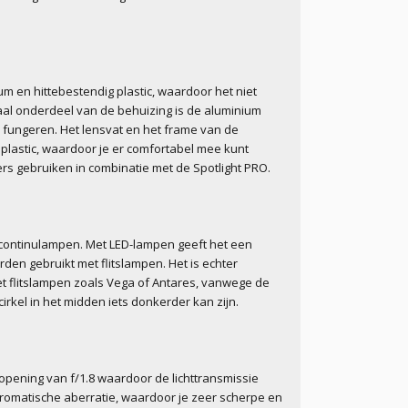
m en hittebestendig plastic, waardoor het niet
raal onderdeel van de behuizing is de aluminium
 fungeren. Het lensvat en het frame van de
 plastic, waardoor je er comfortabel mee kunt
rs gebruiken in combinatie met de Spotlight PRO.
continulampen. Met LED-lampen geeft het een
rden gebruikt met flitslampen. Het is echter
met flitslampen zoals Vega of Antares, vanwege de
cirkel in het midden iets donkerder kan zijn.
opening van f/1.8 waardoor de lichttransmissie
chromatische aberratie, waardoor je zeer scherpe en