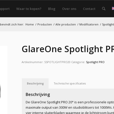
upport
Waar te kopen?
Blog
Over ons
Contact
bevindt zich hier:
Home
/
Producten
/
Alle producten
/
Modificatoren
/
Spotlight
GlareOne Spotlight P
Artikelnummer:
SSPOTLIGHTPRO20
Categorie:
Spotlight PRO
Beschrijving
Technische specificaties
Beschrijving
De GlareOne Spotlight PRO 20° is een professionele op
maximale output van 300W en studioblitsers tot 1000Ws.
vier interne sluiterbladen waarmee je de lichtstroom kun