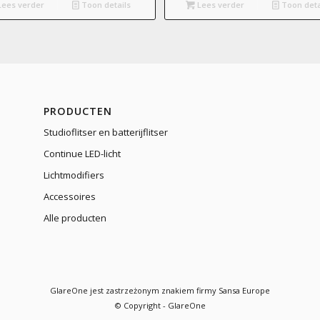
ees verder
Toon details
Lees verder
Toon deta
PRODUCTEN
Studioflitser en batterijflitser
Continue LED-licht
Lichtmodifiers
Accessoires
Alle producten
GlareOne jest zastrzeżonym znakiem firmy Sansa Europe
© Copyright - GlareOne