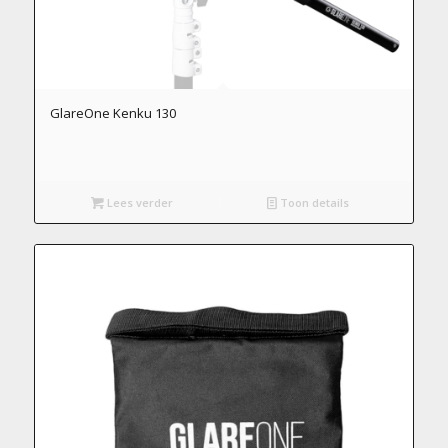
GlareOne Kenku 130
Lees verder
Toon details