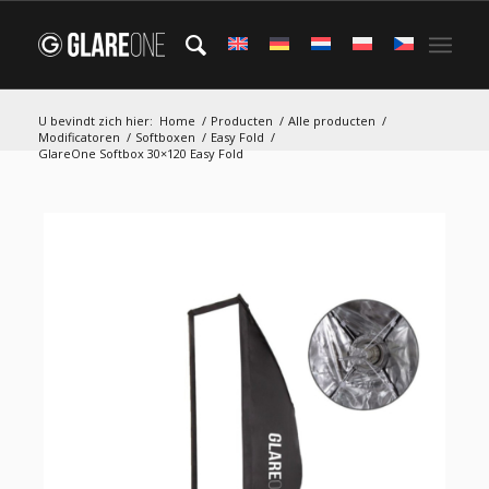
U bevindt zich hier:
Home
/
Producten
/
Alle producten
/
Modificatoren
/
Softboxen
/
Easy Fold
/
GlareOne Softbox 30×120 Easy Fold