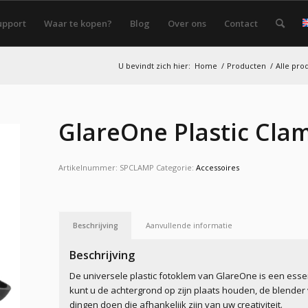
upport
Waar te kopen?
Blog
Over ons
Contact
U bevindt zich hier:
Home
/
Producten
/
Alle pro
GlareOne Plastic Cla
Artikelnummer:
SPCLAMP
Categorie:
Accessoires
Beschrijving
Aanvullende informatie
Beschrijving
De universele plastic fotoklem van GlareOne is een essen
kunt u de achtergrond op zijn plaats houden, de blende
dingen doen die afhankelijk zijn van uw creativiteit.