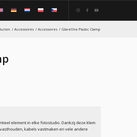
ducten
/
Accessoires
/
Accessoires
/
GlareOne Plastic Clamp
mp
tieel element in elke fotostudio. Dankzij deze klem
r vasthouden, kabels vastmaken en vele andere