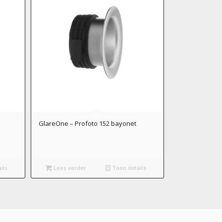
GlareOne – Profoto 152 bayonet
ils
Lees verder
Toon details