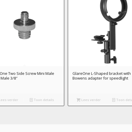
One Two Side Screw Mini Male
GlareOne L-Shaped bracket with
– Male 3/8″
Bowens adapter for speedlight
ees verder
Toon details
Lees verder
Toon deta