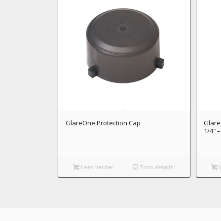
GlareOne Protection Cap
Glare
1/4″ 
Lees verder
Toon details
L