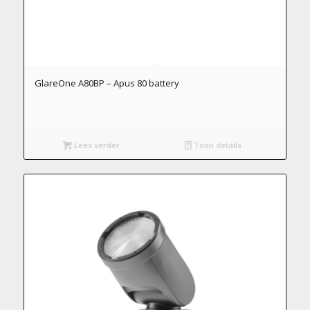
GlareOne A80BP – Apus 80 battery
Lees verder
Toon details