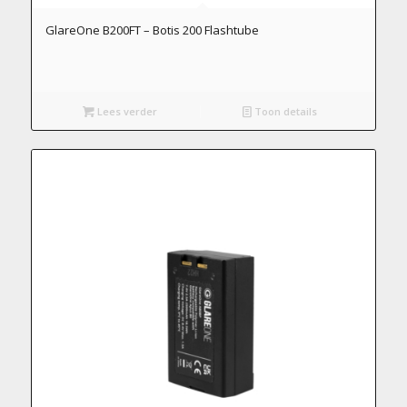
GlareOne B200FT – Botis 200 Flashtube
Lees verder
Toon details