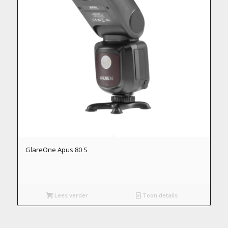
GlareOne Apus 80 S
Lees verder
Toon details