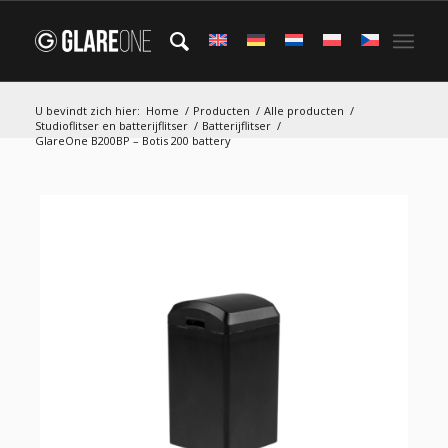
U bevindt zich hier:
Home
/
Producten
/
Alle producten
/
Studioflitser en batterijflitser
/
Batterijflitser
/
GlareOne B200BP – Botis 200 battery