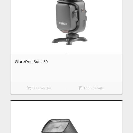
GlareOne Botis 80
Lees verder
Toon details